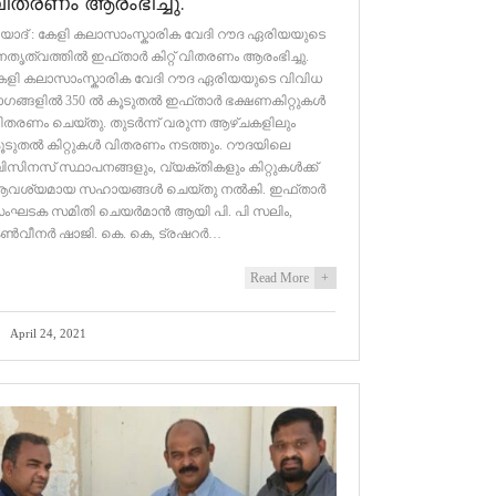
ിതരണം ആരംഭിച്ചു.
ിയാദ് : കേളി കലാസാംസ്കാരിക വേദി റൗദ ഏരിയയുടെ
േതൃത്വത്തിൽ ഇഫ്താർ കിറ്റ് വിതരണം ആരംഭിച്ചു.
േളി കലാസാംസ്കാരിക വേദി റൗദ ഏരിയയുടെ വിവിധ
ാഗങ്ങളിൽ 350 ൽ കൂടുതൽ ഇഫ്താർ ഭക്ഷണകിറ്റുകൾ
ിതരണം ചെയ്തു. തുടർന്ന് വരുന്ന ആഴ്ചകളിലും
ൂടുതൽ കിറ്റുകൾ വിതരണം നടത്തും. റൗദയിലെ
ിസിനസ്‌ സ്ഥാപനങ്ങളും, വ്യക്തികളും കിറ്റുകൾക്ക്
വശ്യമായ സഹായങ്ങൾ ചെയ്തു നൽകി. ഇഫ്താർ
ംഘടക സമിതി ചെയർമാൻ ആയി പി. പി സലിം,
ൺവീനർ ഷാജി. കെ. കെ, ട്രഷറർ…
Read More
+
April 24, 2021