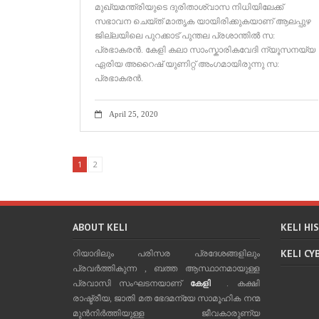
മുഖ്യമന്ത്രിയുടെ ദുരിതാശ്വാസ നിധിയിലേക്ക്‌
സഭാവന ചെയ്ത്‌ മാതൃക യായിരിക്കുകയാണ്‌ ആലപ്പുഴ
ജില്ലയിലെ പുറക്കാട്‌ പുന്തല പ്രശാന്തിൽ സ:
പ്രഭാകരൻ. കേളി കലാ സാംസ്കാരികവേദി ന്യൂസനയ്യ
ഏരിയ അറൈഷ്‌ യുണിറ്റ്‌ അംഗമായിരുന്നു സ:
പ്രഭാകരൻ.
April 25, 2020
1
2
ABOUT KELI
KELI HI
KELI CY
റിയാദിലും പരിസര പ്രദേശങ്ങളിലും
പ്രവര്‍ത്തികുന്ന , ബത്ത ആസ്ഥാനമായുള്ള
പ്രവാസി സംഘടനയാണ്
കേളി
. കക്ഷി
രാഷ്ട്രീയ, ജാതി മത ഭേദമന്യേ സാമൂഹിക നന്മ
മുന്‍നിര്‍ത്തിയുള്ള ജീവകാരുണ്യ