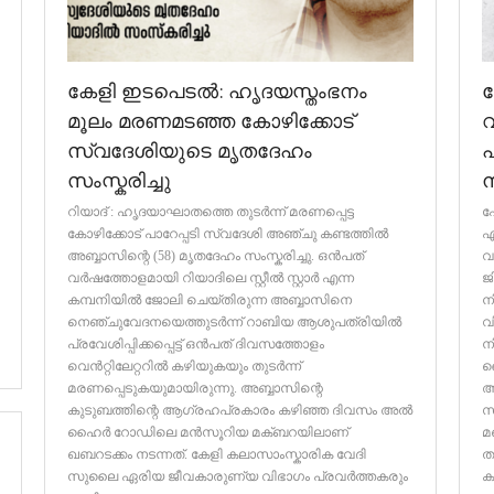
കേളി ഇടപെടൽ: ഹൃദയസ്തംഭനം
മൂലം മരണമടഞ്ഞ കോഴിക്കോട്
സ്വദേശിയുടെ മൃതദേഹം
പ
സംസ്കരിച്ചു
ന
റിയാദ് : ഹൃദയാഘാതത്തെ തുടർന്ന് മരണപ്പെട്ട
ഫ
കോഴിക്കോട് പാറേപ്പടി സ്വദേശി അഞ്ചു കണ്ടത്തിൽ
എ
അബ്ബാസിന്റെ (58) മൃതദേഹം സംസ്കരിച്ചു. ഒൻപത്
വ
വർഷത്തോളമായി റിയാദിലെ സ്റ്റീൽ സ്റ്റാർ എന്ന
ജ
കമ്പനിയിൽ ജോലി ചെയ്തിരുന്ന അബ്ബാസിനെ
ന
നെഞ്ചുവേദനയെത്തുടർന്ന് റാബിയ ആശുപത്രിയിൽ
വ
പ്രവേശിപ്പിക്കപ്പെട്ട് ഒൻപത് ദിവസത്തോളം
ന
വെൻറ്റിലേറ്ററിൽ കഴിയുകയും തുടർന്ന്
വ
മരണപ്പെടുകയുമായിരുന്നു. അബ്ബാസിന്റെ
അ
കുടുബത്തിന്റെ ആഗ്രഹപ്രകാരം കഴിഞ്ഞ ദിവസം അൽ
സ
ഹൈർ റോഡിലെ മൻസൂറിയ മക്ബറയിലാണ്
മ
ഖബറടക്കം നടന്നത്. കേളി കലാസാംസ്കാരിക വേദി
ത
സുലൈ ഏരിയ ജീവകാരുണ്യ വിഭാഗം പ്രവർത്തകരും
ക