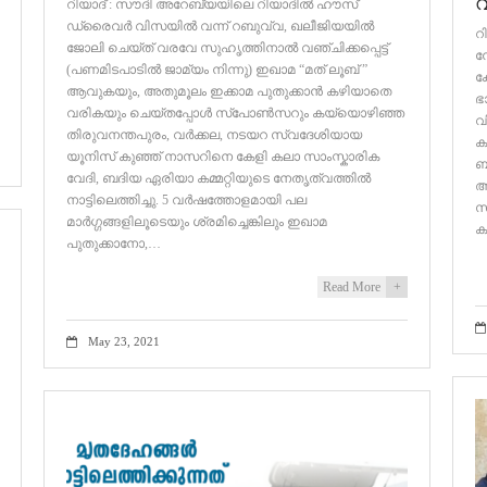
വ
റിയാദ് : സൗദി അറേബ്യയിലെ റിയാദിൽ ഹൗസ്
ഡ്രൈവർ വിസയിൽ വന്ന് റബുവ്വ, ഖലീജിയയിൽ
റ
ജോലി ചെയ്ത് വരവേ സുഹൃത്തിനാൽ വഞ്ചിക്കപ്പെട്ട്
ന
(പണമിടപാടിൽ ജാമ്യം നിന്നു) ഇഖാമ “മത് ലൂബ് ”
ക
ആവുകയും, അതുമൂലം ഇക്കാമ പുതുക്കാൻ കഴിയാതെ
ഭ
വരികയും ചെയ്തപ്പോൾ സ്പോൺസറും കയ്യൊഴിഞ്ഞ
വ
തിരുവനന്തപുരം, വർക്കല, നടയറ സ്വദേശിയായ
ക
യൂനിസ് കുഞ്ഞ് നാസറിനെ കേളി കലാ സാംസ്കാരിക
ബ
വേദി, ബദിയ ഏരിയാ കമ്മറ്റിയുടെ നേതൃത്വത്തിൽ
ആ
നാട്ടിലെത്തിച്ചു. 5 വർഷത്തോളമായി പല
സ
മാർഗ്ഗങ്ങളിലൂടെയും ശ്രമിച്ചെങ്കിലും ഇഖാമ
ക
പുതുക്കാനോ,…
Read More
+
May 23, 2021