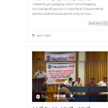
വൻകോർപ്പറേറ്റുകളേയും മരുന്ന് കമ്പനികളേയും
സഹായിക്കാൻ കോവിഡ് വാക്സിന്റെ വിതരണത്തിൽ
കേന്ദ്രസർക്കാർ കൈക്കൊണ്ട തെറ്റായ നയം…
Read More
+
June 3, 2021