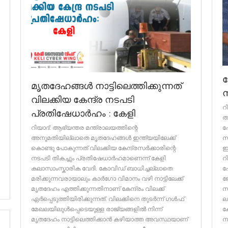
ക
മൃതദേഹങ്ങൾ നാട്ടിലെത്തിക്കുന്നത്
വിലക്കിയ കേന്ദ്ര നടപടി
റ
പ്രതിഷേധാർഹം : കേളി
ത
റിയാദ്: ആഭ്യന്തര മന്ത്രാലയത്തിന്റെ
പ
അനുമതിയില്ലാതെ മൃതദേഹങ്ങള്‍ ഇന്ത്യയിലേക്ക്
സ
കൊണ്ടു പോകുന്നത് വിലക്കിയ കേന്ദ്രസർക്കാരിന്റെ
ഇ
നടപടി തികച്ചും പ്രതിഷേധാർഹമാണെന്ന് കേളി
റ
കലാസാംസ്കാരിക വേദി. കോവിഡ് ബാധിച്ചല്ലാതെ
ഹ
മരിക്കുന്നവരായാലും കാർഗോ വിമാനം വഴി നാട്ടിലേക്ക്
ജ
മൃതദേഹം എത്തിക്കുന്നതിനാണ് കേന്ദ്രം വിലക്ക്
സ
ഏര്‍പ്പെടുത്തിയിരിക്കുന്നത്. വിലക്കിനെ തുടർന്ന് ഗൾഫ്
ല
മേഖലയിലുൾപ്പെടെയുള്ള രാജ്യങ്ങളിൽ നിന്ന്
ക
മൃതദേഹം നാട്ടിലെത്തിക്കാൻ കഴിയാത്ത അവസ്ഥയാണ്
ന