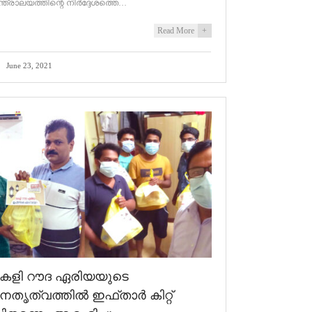
ന്ത്രാലയത്തിന്റെ നിർദ്ദേശത്തെ…
Read More
+
June 23, 2021
കേളി റൗദ ഏരിയയുടെ
േതൃത്വത്തിൽ ഇഫ്താർ കിറ്റ്